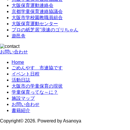
大阪保育運動連絡会
京都学童保育連絡協議会
大阪市学校園教職員組合
大阪保育運動センター
プロの紙芝居"浪速のゴリちゃん
遊邑舎
お問い合わせ
Home
ごめんやす 市連協です
イベント日程
活動日誌
大阪市の学童保育の現状
学童保育ってな～に？
施設マップ
お問い合わせ
書籍紹介
Copyright© 2026. Powered by Asanoya