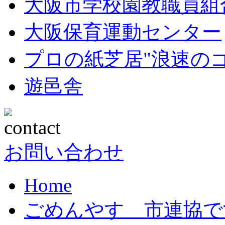
大阪市学校園教職員組
大阪保育運動センター
プロの紙芝居"浪速の
遊邑舎
お問い合わせ
Home
ごめんやす 市連協で