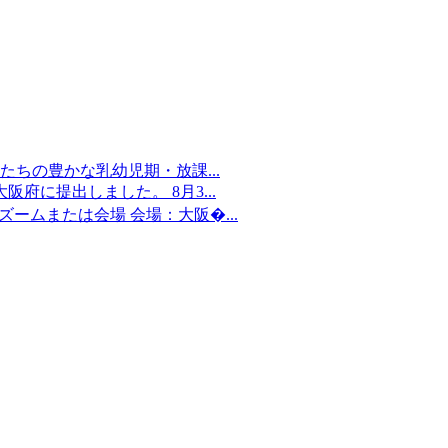
ちの豊かな乳幼児期・放課...
府に提出しました。 8月3...
：ズームまたは会場 会場：大阪�...