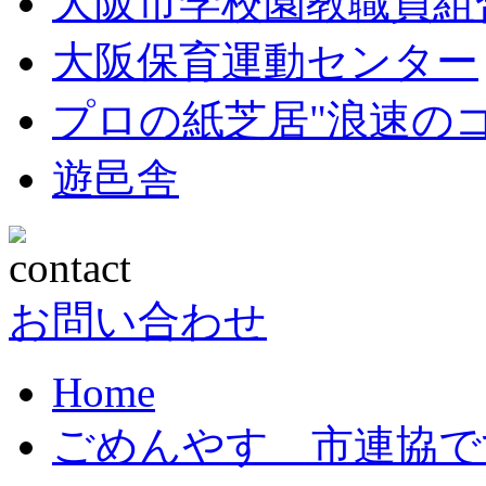
大阪市学校園教職員組
大阪保育運動センター
プロの紙芝居"浪速の
遊邑舎
お問い合わせ
Home
ごめんやす 市連協で