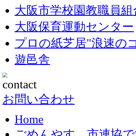
大阪市学校園教職員組
大阪保育運動センター
プロの紙芝居"浪速の
遊邑舎
お問い合わせ
Home
ごめんやす 市連協で