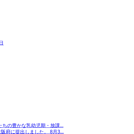
4日
の豊かな乳幼児期・放課...
府に提出しました。 8月3...