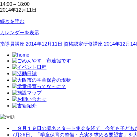
あ
14:00
–
18:00
2014年12月11日
そ
び
続きを読む
本
編
カレンダーを表示
集
委
指導員講座
2014年12月11日
資格認定研修講座
2014年12月1
員
会
９月１９日の署名スタート集会を経て、今年も子どもたち
7月26日、「学童保育の整備・充実を求める要望書」を大阪