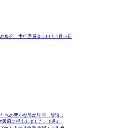
がれ集会 実行委員会
2016年7月13日
ちの豊かな乳幼児期・放課...
府に提出しました。 8月3...
：ズームまたは会場 会場：大阪�...