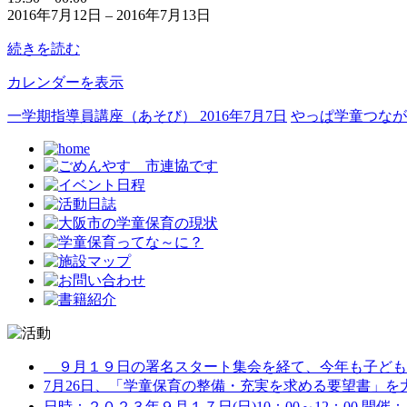
2016年7月12日
–
2016年7月13日
度
研
続きを読む
究
会
カレンダーを表示
一学期指導員講座（あそび）
2016年7月7日
やっぱ学童つな
９月１９日の署名スタート集会を経て、今年も子どもた
7月26日、「学童保育の整備・充実を求める要望書」を大阪
日時：２０２３年９月１７日(日)10：00～12：00 開催