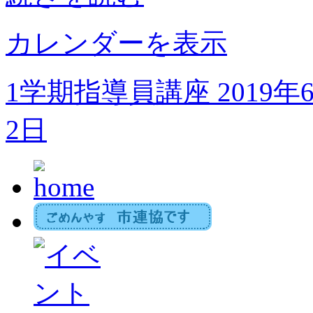
究
集
会
カレンダーを表示
1学期指導員講座
2019年
2日