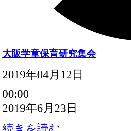
大阪学童保育研究集会
2019年04月12日
大
00:00
阪
学
2019年6月23日
童
保
育
続きを読む
研