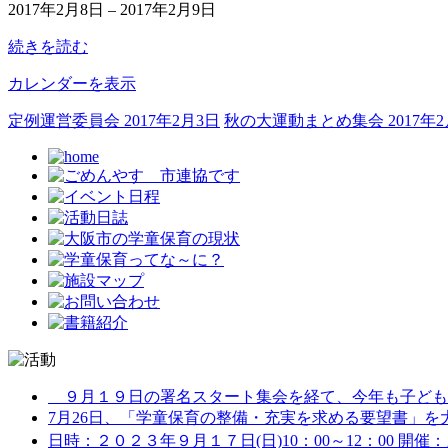
2017年2月8日
–
2017年2月9日
阪
研
続きを読む
実
行
カレンダーを表示
委
員
定例運営委員会
2017年2月3日
秋の大運動まとめ集会
2017年
会
９月１９日の署名スタート集会を経て、今年も子どもた
7月26日、「学童保育の整備・充実を求める要望書」を大阪
日時：２０２３年９月１７日(日)10：00～12：00 開催