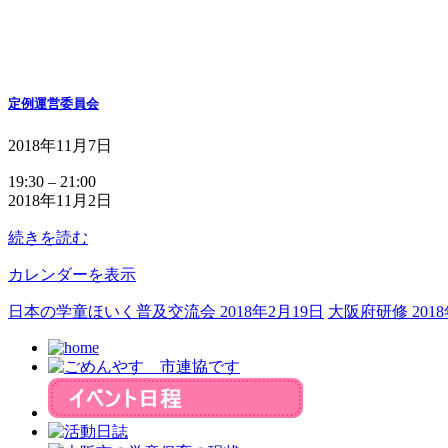
定例運営委員会
2018年11月7日
定
19:30
–
21:00
2018年11月2日
例
運
続きを読む
営
委
カレンダーを表示
員
会
日本の学童ほいく普及交流会
2018年2月19日
大阪府研修
201