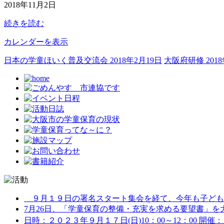
2018年11月2日
例
運
続きを読む
営
委
カレンダーを表示
員
会
日本の学童ほいく普及交流会
2018年2月19日
大阪府研修
201
９月１９日の署名スタート集会を経て、今年も子どもた
7月26日、「学童保育の整備・充実を求める要望書」を大阪
日時：２０２３年９月１７日(日)10：00～12：00 開催