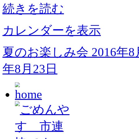
続きを読む
究
会
カレンダーを表示
夏のお楽しみ会
2016年
年8月23日