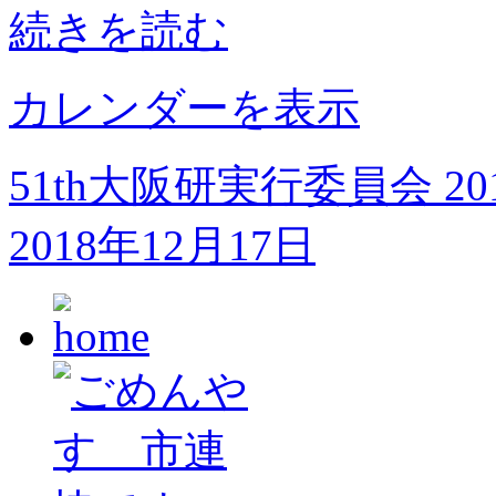
続きを読む
急
学
習
会
カレンダーを表示
51th大阪研実行委員会
2
2018年12月17日