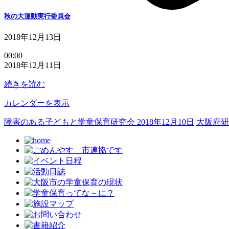
秋の大運動実行委員会
2018年12月13日
秋
00:00
2018年12月11日
の
大
続きを読む
運
動
カレンダーを表示
実
行
障害のある子どもと学童保育研究会
2018年12月10日
大阪府
委
員
会