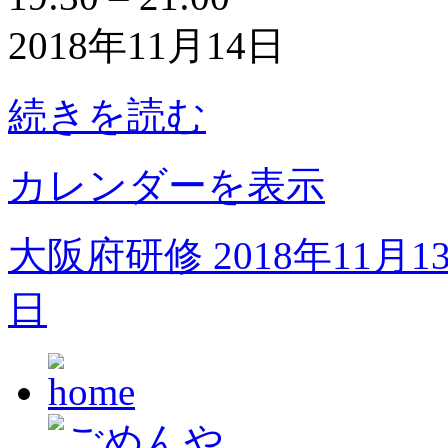
51
回
2018年11月14日
大
阪
研
続きを読む
実
行
委
員
カレンダーを表示
会
大阪府研修
2018年11月1
日