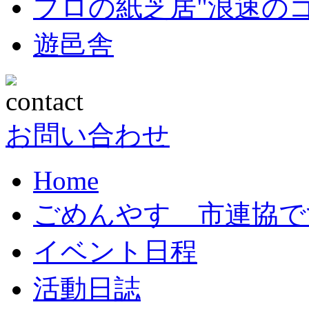
プロの紙芝居"浪速の
遊邑舎
お問い合わせ
Home
ごめんやす 市連協で
イベント日程
活動日誌