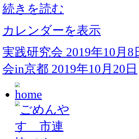
続きを読む
童
保
育
研
カレンダーを表示
究
集
会
実践研究会
2019年10月8
in
京
都
会in京都
2019年10月20日