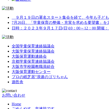
９月１９日の署名スタート集会を経て、今年も子どもた
7月26日、「学童保育の整備・充実を求める要望書」を大阪
日時：２０２３年９月１７日(日)10：00～12：00 開催
全国学童保育連絡協議会
大阪学童保育連絡協議会
大阪保育運動連絡会
京都学童保育連絡協議会
大阪市学校園教職員組合
大阪保育運動センター
プロの紙芝居"浪速のゴリちゃん
遊邑舎
お問い合わせ
Home
ごめんやす 市連協です