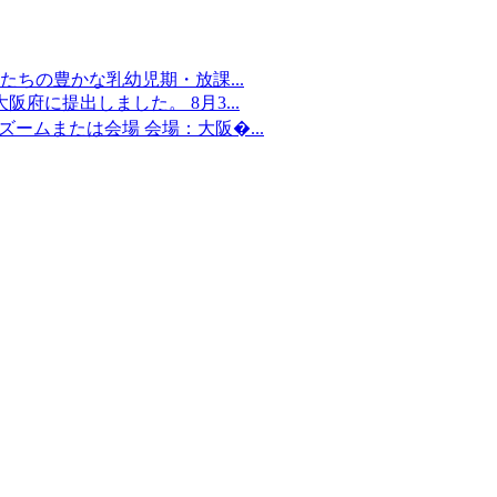
ちの豊かな乳幼児期・放課...
府に提出しました。 8月3...
：ズームまたは会場 会場：大阪�...